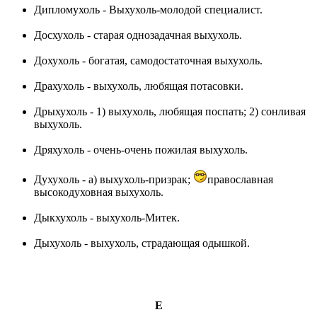
Дипломухоль - Выхухоль-молодой специалист.
Досхухоль - старая однозадачная выхухоль.
Дохухоль - богатая, самодостаточная выхухоль.
Драхухоль - выхухоль, любящая потасовки.
Дрыхухоль - 1) выхухоль, любящая поспать; 2) сонливая
выхухоль.
Дряхухоль - очень-очень пожилая выхухоль.
Духухоль - a) выхухоль-призрак;
православная
высокодуховная выхухоль.
Дыкхухоль - выхухоль-Митек.
Дыхухоль - выхухоль, страдающая одышкой.
E