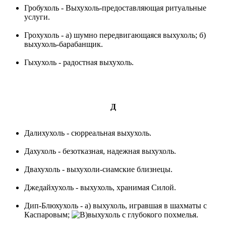
Гробухоль - Выхухоль-предоставляющая ритуальные
услуги.
Грохухоль - а) шумно передвигающаяся выхухоль; б)
выхухоль-барабанщик.
Гыхухоль - радостная выхухоль.
Д
Далихухоль - сюрреальная выхухоль.
Дахухоль - безотказная, надежная выхухоль.
Двахухоль - выхухоли-сиамские близнецы.
Джедайхухоль - выхухоль, хранимая Силой.
Дип-Блюхухоль - a) выхухоль, игравшая в шахматы с
Каспаровым;
выхухоль с глубокого похмелья.