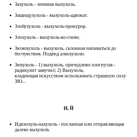
Захухоль - ленивая выхухоль.
Защищухухоль - выхухоль-адвокат.
Злобухухоль - выхухоль-прокурор.
Злохухоль - выхухоль-во-гневе.
Зюзюхухоль - выхухоль, склонная напиваться до
бесчувствия. Подвид алкохухоли.
Зюхухоль - 1) выхухоль, причудливо изогнутая -
радикулит замучил; 2) Выхухоль,
владеющая искусством использовать страшную силу
ЗЮ...
И, Й
Идихохуль-нахухоль - посланная или отправляющая
далеко выхухоль