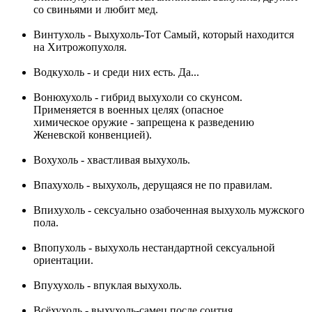
со свиньями и любит мед.
Винтухоль - Выхухоль-Тот Самый, который находится
на Хитрожопухоля.
Водкухоль - и среди них есть. Да...
Вонюхухоль - гибрид выхухоли со скунсом.
Применяется в военных целях (опасное
химическое оружие - запрещена к разведению
Женевской конвенцией).
Вохухоль - хвастливая выхухоль.
Впахухоль - выхухоль, дерущаяся не по правилам.
Впихухоль - сексуально озабоченная выхухоль мужского
пола.
Впопухоль - выхухоль нестандартной сексуальной
ориентации.
Впухухоль - впуклая выхухоль.
Всёхухоль - выхухоль-самец после соития.