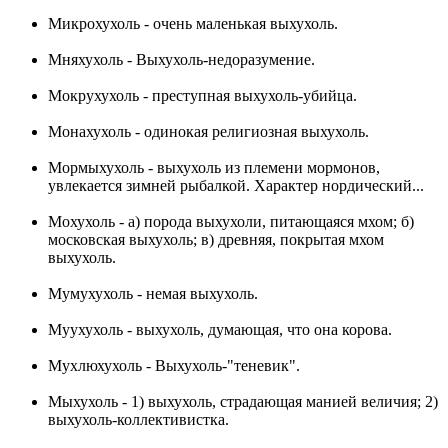
Микрохухоль - очень маленькая выхухоль.
Мняхухоль - Выхухоль-недоразумение.
Мокрухухоль - преступная выхухоль-убийца.
Монахухоль - одинокая религиозная выхухоль.
Мормыхухоль - выхухоль из племени мормонов,
увлекается зимней рыбалкой. Характер нордический...
Мохухоль - а) порода выхухоли, питающаяся мхом; б)
московская выхухоль; в) древняя, покрытая мхом
выхухоль.
Мумухухоль - немая выхухоль.
Муухухоль - выхухоль, думающая, что она корова.
Мухлюхухоль - Выхухоль-"теневик".
Мыхухоль - 1) выхухоль, страдающая манией величия; 2)
выхухоль-коллективистка.