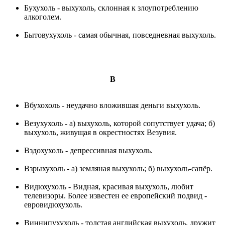
Бухухоль - выхухоль, склонная к злоупотреблению
алкоголем.
Бытовухухоль - самая обычная, повседневная выхухоль.
В
Вбухохоль - неудачно вложившая деньги выхухоль.
Везухухоль - а) выхухоль, которой сопутствует удача; б)
выхухоль, живущая в окрестностях Везувия.
Вздохухоль - депрессивная выхухоль.
Взрыхухоль - а) земляная выхухоль; б) выхухоль-сапёр.
Видюхухоль - Видная, красивая выхухоль, любит
телевизоры. Более известен ее европейский подвид -
евровидюхухоль.
Виннипухухоль - толстая английская выхухоль, дружит