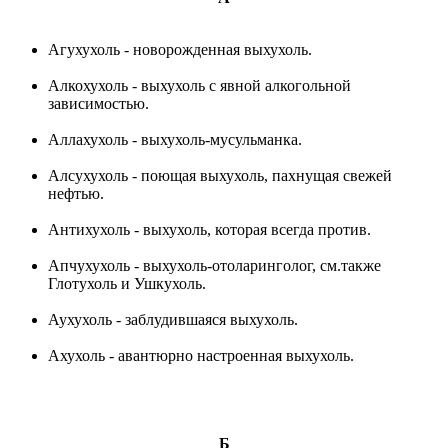
Агухухоль - новорожденная выхухоль.
Алкохухоль - выхухоль с явной алкогольной
зависимостью.
Аллахухоль - выхухоль-мусульманка.
Алсухухоль - поющая выхухоль, пахнущая свежей
нефтью.
Антихухоль - выхухоль, которая всегда против.
Апчухухоль - выхухоль-отоларинголог, см.также
Глотухоль и Ушкухоль.
Аухухоль - заблудившаяся выхухоль.
Ахухоль - авантюрно настроенная выхухоль.
Б