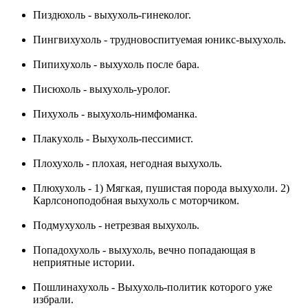
Пиздюхоль - выхухоль-гинеколог.
Пингвихухоль - трудновоспитуемая юникс-выхухоль.
Пипихухоль - выхухоль после бара.
Писюхоль - выхухоль-уролог.
Пихухоль - выхухоль-нимфоманка.
Плакухоль - Выхухоль-пессимист.
Плохухоль - плохая, негодная выхухоль.
Плюхухоль - 1) Мягкая, пушистая порода выхухоли. 2)
Карлсоноподобная выхухоль с моторчиком.
Подмухухоль - нетрезвая выхухоль.
Попадохухоль - выхухоль, вечно попадающая в
неприятные истории.
Пошлинахухоль - Выхухоль-политик которого уже
избрали.