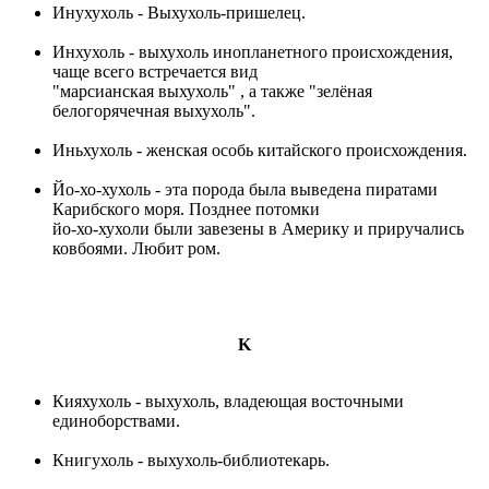
Инухухоль - Выхухоль-пришелец.
Инхухоль - выхухоль инопланетного происхождения,
чаще всего встречается вид
"марсианская выхухоль" , а также "зелёная
белогорячечная выхухоль".
Иньхухоль - женская особь китайского происхождения.
Йо-хо-хухоль - эта порода была выведена пиратами
Карибского моря. Позднее потомки
йо-хо-хухоли были завезены в Америку и приручались
ковбоями. Любит ром.
K
Кияхухоль - выхухоль, владеющая восточными
единоборствами.
Книгухоль - выхухоль-библиотекарь.