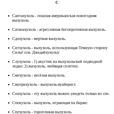
C
Сантахухоль - пошлая американская новогодняя
выхухоль.
Сатанахухоль - агрессивная богопротивная выхухоль.
Сдохухоль - мертвая выхухоль.
Ситхухоль - выхухоль, использующая Темную сторону
Силы! (см. Джедайхухоль)/
Слухухоль - 1) акустик на выхухольской подводной
лодке; 2) выхухоль, любящая сплетни.
Смехухоль - весёлая выхухоль.
Смотрихухоль - выхухоль-вуайерист.
Спахухоль - эту выхухоль можно увидеть только во сне.
Спекухоль - выхухоль, играющая на бирже.
Спехухоль - торопливая выхухоль.