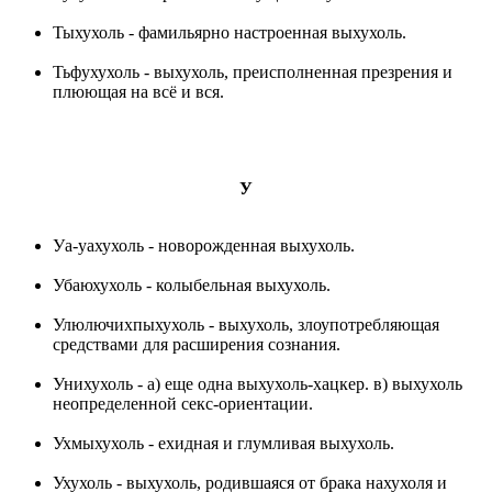
Тыхухоль - фамильярно настроенная выхухоль.
Тьфухухоль - выхухоль, преисполненная презрения и
плюющая на всё и вся.
У
Уа-уахухоль - новорожденная выхухоль.
Убаюхухоль - колыбельная выхухоль.
Улюлючихпыхухоль - выхухоль, злоупотребляющая
средствами для расширения сознания.
Унихухоль - а) еще одна выхухоль-хацкер. в) выхухоль
неопределенной секс-ориентации.
Ухмыхухоль - ехидная и глумливая выхухоль.
Ухухоль - выхухоль, родившаяся от брака нахухоля и