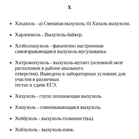
Х
Хахахоль - a) Смешная выхухоль; б) Хахаль выхухоли.
Харлеюхоль - Выхухоль-байкер.
Хезболлахухоль - фанатично настроенная
самовзрывающаяся выхухоль-мусульманка.
Хитрожопухоль - выхухоль-мутант (основной мозг
расположен в районе анального
отверстия). Выведена в лабораторных условиях для
участия в различных
тестах и сдачи ЕГЭ.
Хихухоль - глупо хихикающая выхухоль.
Хмхухоль - сомневывающаяся выхухоль.
Хоббухоль - выхухоль-толкинист(ка).
Хойхухоль - выхухоль-панк.