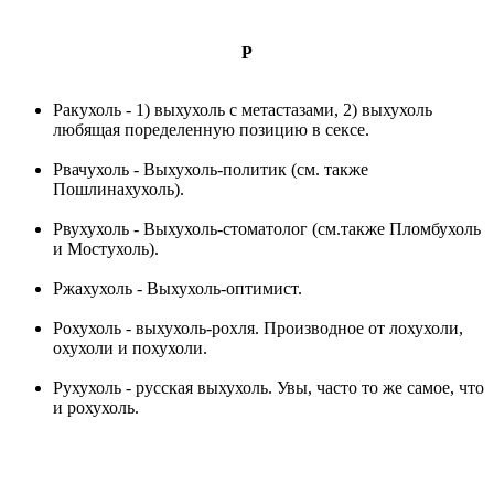
Р
Ракухоль - 1) выхухоль с метастазами, 2) выхухоль
любящая поределенную позицию в сексе.
Рвачухоль - Выхухоль-политик (см. также
Пошлинахухоль).
Рвухухоль - Выхухоль-стоматолог (см.также Пломбухоль
и Мостухоль).
Ржахухоль - Выхухоль-оптимист.
Рохухоль - выхухоль-рохля. Производное от лохухоли,
охухоли и похухоли.
Рухухоль - русская выхухоль. Увы, часто то же самое, что
и рохухоль.