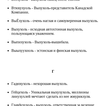
Втюхухуоль - Выхухоль-представитель Канадской
Компании.
ВыЁхухоль - очень наглая и самоуверенная выхухоль.
Выхухоль - исходная автохтонная выхухоль,
пользующаяся уважением.
Выпихухоль - Выхухоль-вышибала.
Выыхуухооль - эстонская и финская выхухоль.
Г
Гадюхухоль - нехорошая выхухоль.
Гейцехоль - Уникальная выхухухоль, миллионы
линухухлей мечтают сделать из нее жмурикхуля.
Главбухухоль - выхухоль, ответственная за ведение