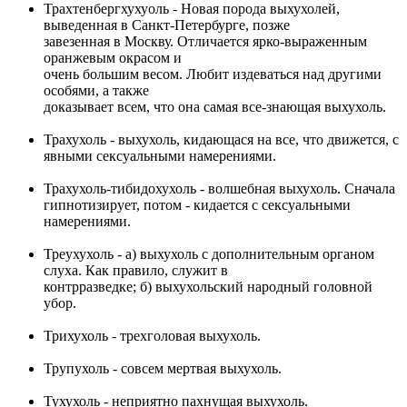
Трахтенбергхухуоль - Новая порода выхухолей,
выведенная в Санкт-Петербурге, позже
завезенная в Москву. Отличается ярко-выраженным
оранжевым окрасом и
очень большим весом. Любит издеваться над другими
особями, а также
доказывает всем, что она самая все-знающая выхухоль.
Трахухоль - выхухоль, кидающася на все, что движется, с
явными сексуальными намерениями.
Трахухоль-тибидохухоль - волшебная выхухоль. Сначала
гипнотизирует, потом - кидается с сексуальными
намерениями.
Треухухоль - a) выхухоль с дополнительным органом
слуха. Как правило, служит в
контрразведке; б) выхухольский народный головной
убор.
Трихухоль - трехголовая выхухоль.
Трупухоль - совсем мертвая выхухоль.
Тухухоль - неприятно пахнущая выхухоль.