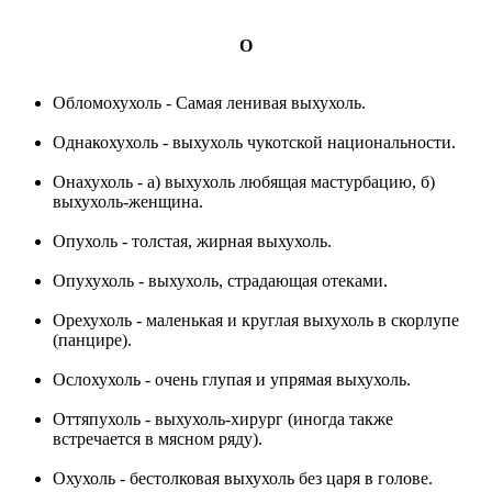
О
Обломохухоль - Самая ленивая выхухоль.
Однакохухоль - выхухоль чукотской национальности.
Онахухоль - а) выхухоль любящая мастурбацию, б)
выхухоль-женщина.
Опухоль - толстая, жирная выхухоль.
Опухухоль - выхухоль, страдающая отеками.
Орехухоль - маленькая и круглая выхухоль в скорлупе
(панцире).
Ослохухоль - очень глупая и упрямая выхухоль.
Оттяпухоль - выхухоль-хирург (иногда также
встречается в мясном ряду).
Охухоль - бестолковая выхухоль без царя в голове.