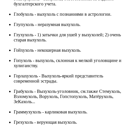
бухгалтерского учета.
Глобухоль - выхухоль с познаниями в астрологии.
Глупухоль - неразумная выхухоль.
Глухухоль - 1) затычки для ушей у выхухолей; 2) очень
старая выхухоль.
Гойхухоль - некошерная выхухоль.
Гопухоль - выхухоль, склонная к мелкой уголовщине и
хулиганству.
Горлахухоль - Выхухоль-яркий представитель
современной эстрады.
Грабухоль - Выхухоль-уголовник, см.также Стемухоль,
Взломухоль, Ворухоль, Гопстопухоль, Матёрухоль,
ЗеКахоль...
Граммухухоль - карликовая выхухоль.
Грехухоль - верующая выхухоль.