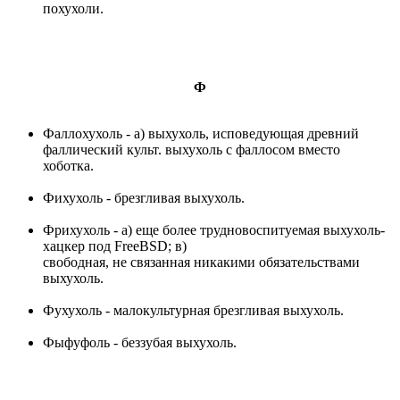
похухоли.
Ф
Фаллохухоль - а) выхухоль, исповедующая древний
фаллический культ. выхухоль с фаллосом вместо
хоботка.
Фихухоль - брезгливая выхухоль.
Фрихухоль - а) еще более трудновоспитуемая выхухоль-
хацкер под FreeBSD; в)
свободная, не связанная никакими обязательствами
выхухоль.
Фухухоль - малокультурная брезгливая выхухоль.
Фыфуфоль - беззубая выхухоль.