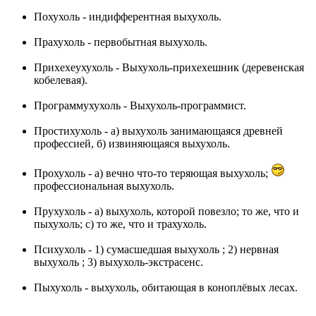
Похухоль - индифферентная выхухоль.
Прахухоль - первобытная выхухоль.
Прихехеухухоль - Выхухоль-прихехешник (деревенская
кобелевая).
Программухухоль - Выхухоль-программист.
Простихухоль - а) выхухоль занимающаяся древней
профессией, б) извиняющаяся выхухоль.
Прохухоль - а) вечно что-то теряющая выхухоль;
профессиональная выхухоль.
Прухухоль - а) выхухоль, которой повезло; то же, что и
пыхухоль; c) то же, что и трахухоль.
Психухоль - 1) сумасшедшая выхухоль ; 2) нервная
выхухоль ; 3) выхухоль-экстрасенс.
Пыхухоль - выхухоль, обитающая в коноплёвых лесах.