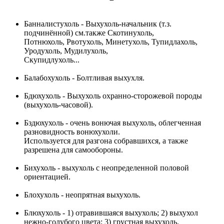
Банналистухоль - Выхухоль-начальник (т.з.
подчинённой) см.также Скотинухоль,
Потнюхоль, Рвотухоль, Минетухоль, Тупидлахоль,
Уродухоль, Мудилухоль,
Скупидлухоль...
Балабохухоль - Болтливая выхухля.
Бдюхухоль - Выхухоль охранно-сторожевой породы
(выхухоль-часовой).
Бздюхухоль - очень вонючая выхухоль, облегченная
разновидность вонюхухоли.
Используется для разгона собравшихся, а также
разрешена для самообороны.
Бихухоль - выхухоль с неопределенной половой
ориентацией.
Блохухоль - неопрятная выхухоль.
Блюхухоль - 1) отравившаяся выхухоль; 2) выхухол
нежно-голубого цвета; 3) грустная выхухоль.