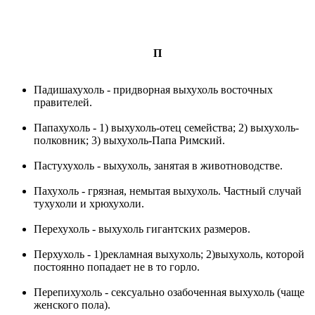
П
Падишахухоль - придворная выхухоль восточных
правителей.
Папахухоль - 1) выхухоль-отец семейства; 2) выхухоль-
полковник; 3) выхухоль-Папа Римский.
Пастухухоль - выхухоль, занятая в животноводстве.
Пахухоль - грязная, немытая выхухоль. Частный случай
тухухоли и хрюхухоли.
Перехухоль - выхухоль гигантских размеров.
Перхухоль - 1)рекламная выхухоль; 2)выхухоль, которой
постоянно попадает не в то горло.
Перепихухоль - сексуально озабоченная выхухоль (чаще
женского пола).