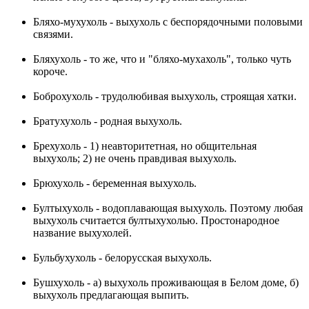
Бляхо-мухухоль - выхухоль с беспорядочными половыми
связями.
Бляхухоль - то же, что и "бляхо-мухахоль", только чуть
короче.
Боброхухоль - трудолюбивая выхухоль, строящая хатки.
Братухухоль - родная выхухоль.
Брехухоль - 1) неавторитетная, но общительная
выхухоль; 2) не очень правдивая выхухоль.
Брюхухоль - беременная выхухоль.
Бултыхухоль - водоплавающая выхухоль. Поэтому любая
выхухоль считается бултыхухолью. Простонародное
название выхухолей.
Бульбухухоль - белорусская выхухоль.
Бушхухоль - а) выхухоль проживающая в Белом доме, б)
выхухоль предлагающая выпить.