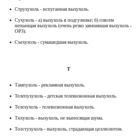
Струхухоль - испуганная выхухоль.
Сухухоль - a) выхухоль в подгузнике; б) совсем
непьющая выхухоль (очень резко завязавшая выхухоль -
ОРЗ).
Съехухоль - сумашедшая выхухоль.
Т
Тампухоль - рекламная выхухоль.
Телепухухоль - детская телевизионная выхухоль.
Телехухоль - телевизионная выхухоль.
Тихухоль - выхухоль, не выносящая шума.
Толстухухоль - выхухоль, страдающая целлюлитом.