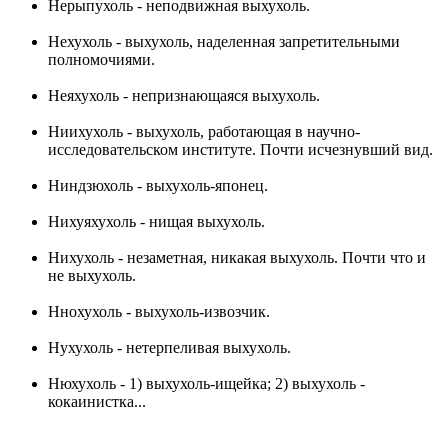
Нерыпухоль - неподвижная выхухоль.
Нехухоль - выхухоль, наделенная запретительными
полномочиями.
Неяхухоль - непризнающаяся выхухоль.
Ниихухоль - выхухоль, работающая в научно-
исследовательском институте. Почти исчезнувший вид.
Ниндзюхоль - выхухоль-японец.
Нихуяхухоль - нищая выхухоль.
Нихухоль - незаметная, никакая выхухоль. Почти что и
не выхухоль.
Ннохухоль - выхухоль-извозчик.
Нухухоль - нетерпеливая выхухоль.
Нюхухоль - 1) выхухоль-ищейка; 2) выхухоль -
кокаинистка...