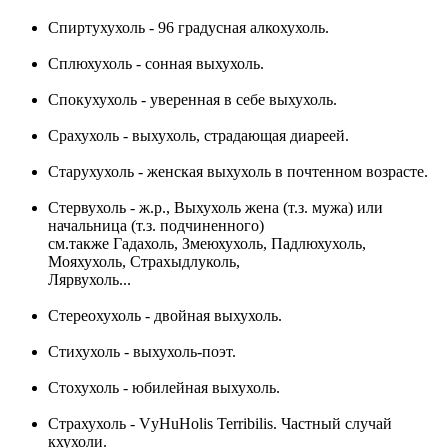
Спиртухухоль - 96 градусная алкохухоль.
Сплюхухоль - сонная выхухоль.
Спокухухоль - уверенная в себе выхухоль.
Срахухоль - выхухоль, страдающая диареей.
Старухухоль - женская выхухоль в почтенном возрасте.
Стервухоль - ж.р., Выхухоль жена (т.з. мужа) или
начальница (т.з. подчиненного)
см.также Гадахоль, Змеюхухоль, Падлюхухоль,
Мояхухоль, Страхыдлуколь,
Лярвухоль...
Стереохухоль - двойная выхухоль.
Стихухоль - выхухоль-поэт.
Стохухоль - юбилейная выхухоль.
Страхухоль - VуНuНolis Terribilis. Частный случай
кхухоли.