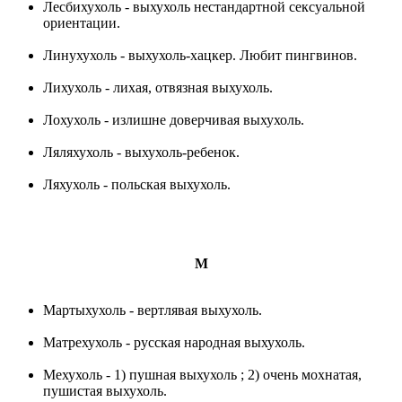
Лесбихухоль - выхухоль нестандартной сексуальной
ориентации.
Линухухоль - выхухоль-хацкер. Любит пингвинов.
Лихухоль - лихая, отвязная выхухоль.
Лохухоль - излишне доверчивая выхухоль.
Ляляхухоль - выхухоль-ребенок.
Ляхухоль - польская выхухоль.
M
Мартыхухоль - вертлявая выхухоль.
Матрехухоль - русская народная выхухоль.
Мехухоль - 1) пушная выхухоль ; 2) очень мохнатая,
пушистая выхухоль.