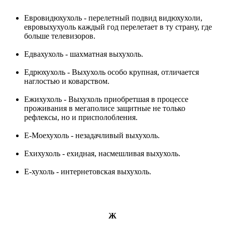
Евровидюхухоль - перелетный подвид видюхухоли,
евровыхухуоль каждый год перелетает в ту страну, где
больше телевизоров.
Едвахухоль - шахматная выхухоль.
Едрюхухоль - Выхухоль особо крупная, отличается
наглостью и коварством.
Ежихухоль - Выхухоль приобретшая в процессе
проживания в мегаполисе защитные не только
рефлексы, но и присполобления.
Е-Моехухоль - незадачливый выхухоль.
Ехихухоль - ехидная, насмешливая выхухоль.
Е-хухоль - интернетовская выхухоль.
Ж