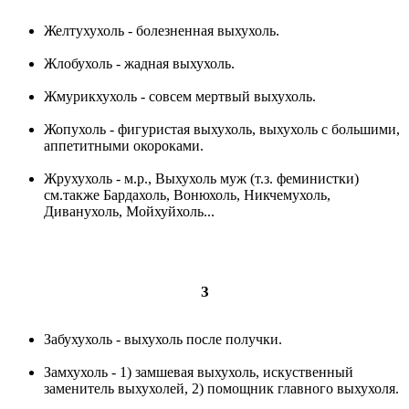
Желтухухоль - болезненная выхухоль.
Жлобухоль - жадная выхухоль.
Жмурикхухоль - совсем мертвый выхухоль.
Жопухоль - фигуристая выхухоль, выхухоль с большими,
аппетитными окороками.
Жрухухоль - м.р., Выхухоль муж (т.з. феминистки)
см.также Бардахоль, Вонюхоль, Никчемухоль,
Диванухоль, Мойхуйхоль...
З
Забухухоль - выхухоль после получки.
Замхухоль - 1) замшевая выхухоль, искуственный
заменитель выхухолей, 2) помощник главного выхухоля.