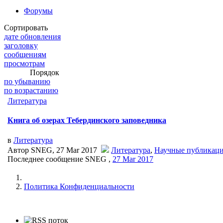
Форумы
Сортировать
дате обновления
заголовку
сообщениям
просмотрам
Порядок
по убыванию
по возрастанию
Литература
Книга об озерах Тебердинского заповедника
в
Литература
Автор SNEG, 27 Mar 2017
Литература
,
Научные публикац
Последнее сообщение SNEG ,
27 Mar 2017
Политика Конфиденциальности