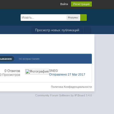
Войти
Регистрация
Форумы
Просмотр новых публикаций
быванию
по возрастанию
0 Ответов
SNEG
Отправлено 27 Mar 2017
0 Просмотров
Политика Конфиденциальности
Community Forum Software by IP.Board 3.4.6