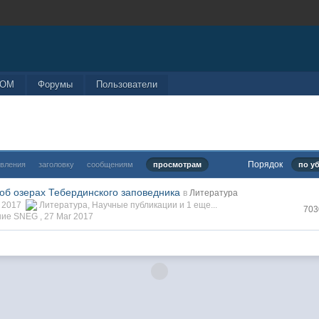
COM
Форумы
Пользователи
Порядок
овления
заголовку
сообщениям
просмотрам
по у
 об озерах Тебердинского заповедника
в
Литература
r 2017
Литература
,
Научные публикации
и 1 еще...
703
ние SNEG ,
27 Mar 2017