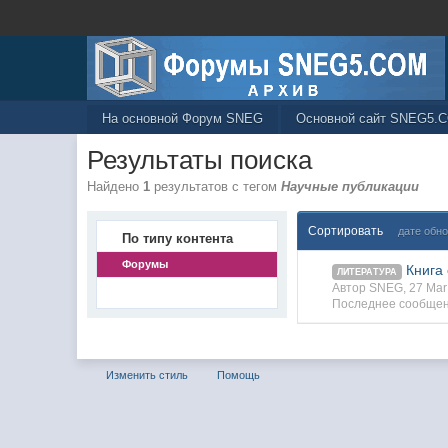
На основной Форум SNEG
Основной сайт SNEG5.
Результаты поиска
Найдено
1
результатов с тегом
Научные публикации
Сортировать
дате обн
По типу контента
Форумы
Книга
ЛИТЕРАТУРА
Автор SNEG, 27 Ma
Последнее сообще
Изменить стиль
Помощь